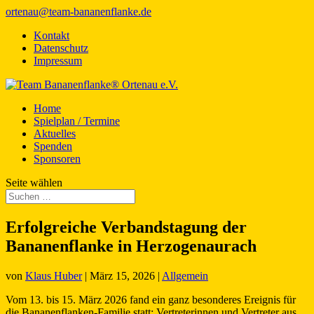
ortenau@team-bananenflanke.de
Kontakt
Datenschutz
Impressum
Home
Spielplan / Termine
Aktuelles
Spenden
Sponsoren
Seite wählen
Erfolgreiche Verbandstagung der
Bananenflanke in Herzogenaurach
von
Klaus Huber
|
März 15, 2026
|
Allgemein
Vom 13. bis 15. März 2026 fand ein ganz besonderes Ereignis für
die Bananenflanken-Familie statt: Vertreterinnen und Vertreter aus