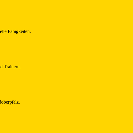
lle Fähigkeiten.
nd Trainern.
doberpfalz.